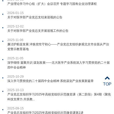
产业理论学习中心组（扩大）会议召开 专题学习国有企业治理课程
2026-01-15
关于对医学部产业党总支结束巡视的公告
2025-12-02
关于对医学部产业党总支开展巡视工作的公告
2025-11-06
廉洁护航促发展 淬炼党性守初心——产业党总支组织参观北京市全面从严治
党警示教育基地
2025-11-05
深学细悟 凝聚共识 谋划发展——北大医学产业系统深入学习贯彻党的二十届
四中全会精神
2025-10-29
深入学习贯彻党的二十届四中全会精神 系统谋划产业发展新篇章
TOP
2025-10-13
产业党总支组织学习2025年高校党组织示范微党课（第二阶段）第4期《聚焦
科技支撑力 共筑教...
2025-09-15
产业党总支组织学习2025年高校党组织示范微党课第1讲