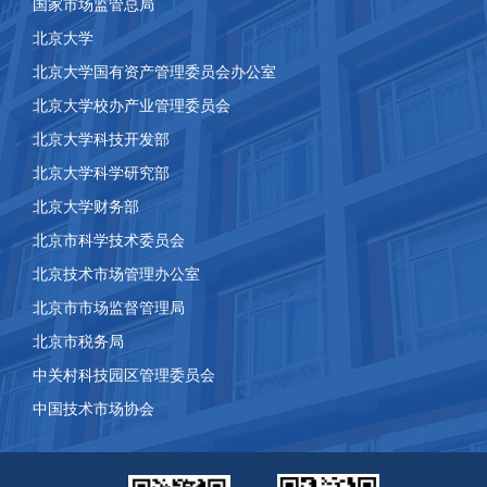
国家市场监管总局
北京大学
北京大学国有资产管理委员会办公室
北京大学校办产业管理委员会
北京大学科技开发部
北京大学科学研究部
北京大学财务部
北京市科学技术委员会
北京技术市场管理办公室
北京市市场监督管理局
北京市税务局
中关村科技园区管理委员会
中国技术市场协会