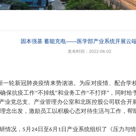
固本强基 蓄能充电——医学部产业系统开展云
发布时间：2022-06-02
新一轮新冠肺炎疫情来势汹汹。为应对疫情、配合学
确保抗疫工作“不掉线”和业务工作“不打烊”，同时
给
产业党总支、产业管理办公室和北医控股公司联合开展
理念出发，
激励员工以
积极心态对待生活与工作
，帮
研情况，
月
日至
月
日产业系统组织了《压力与情
5
24
6
1