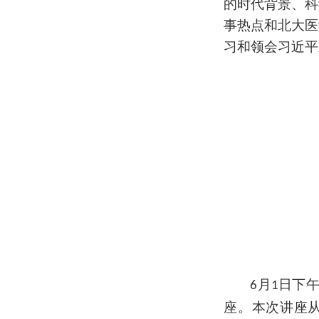
的时代背景、科
事热点和北大医
习和领会习近平
月
日下
6
1
座
。
本次讲座